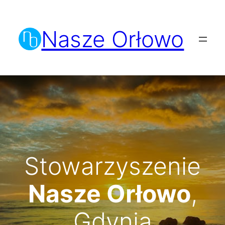
Przejdź
do
Nasze Orłowo
treści
Stowarzyszenie
Nasze Orłowo
,
Gdynia