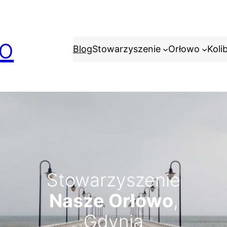
o
Blog
Stowarzyszenie
Orłowo
Koli
Stowarzyszenie
Nasze Orłowo
,
Gdynia