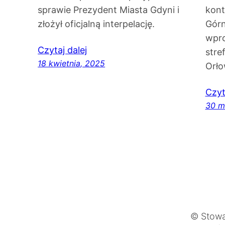
sprawie Prezydent Miasta Gdyni i
kont
złożył oficjalną interpelację.
Górn
wpro
Czytaj dalej
stre
18 kwietnia, 2025
Orło
Czyt
30 m
© Stowa