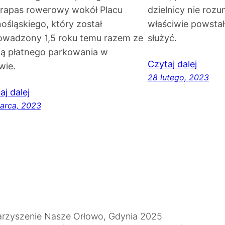
rapas rowerowy wokół Placu
dzielnicy nie rozu
ośląskiego, który został
właściwie powsta
wadzony 1,5 roku temu razem ze
służyć.
fą płatnego parkowania w
Czytaj dalej
wie.
28 lutego, 2023
aj dalej
arca, 2023
rzyszenie Nasze Orłowo, Gdynia 2025