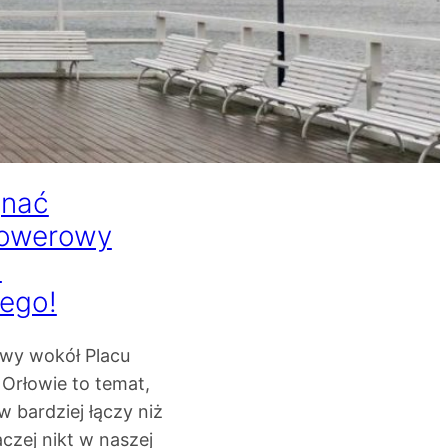
gnać
rowerowy
u
iego!
wy wokół Placu
Orłowie to temat,
 bardziej łączy niż
aczej nikt w naszej