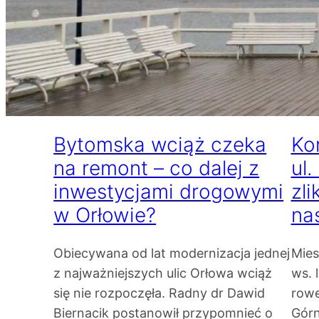
Bytomska wciąż czeka
Ko
na remont – co dalej z
ul.
inwestycjami drogowymi
zl
w Orłowie?
nas
Obiecywana od lat modernizacja jednej
Mies
z najważniejszych ulic Orłowa wciąż
ws. 
się nie rozpoczęła. Radny dr Dawid
rowe
Biernacik postanowił przypomnieć o
Górn