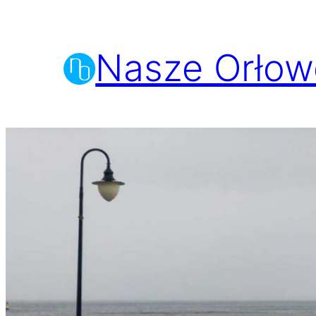
Przejdź
do
Nasze Orłow
treści