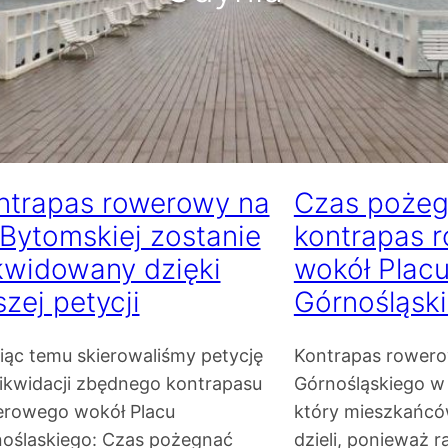
ntrapas rowerowy na
Czas poże
 Bytomskiej zostanie
kontrapas 
ikwidowany dzięki
wokół Plac
zej petycji
Górnośląsk
iąc temu skierowaliśmy petycję
Kontrapas rowero
likwidacji zbędnego kontrapasu
Górnośląskiego w 
rowego wokół Placu
który mieszkańców
oślaskiego: Czas pożegnać
dzieli, ponieważ r