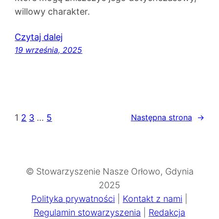
willowy charakter.
Czytaj dalej
19 września, 2025
1
2
3
…
5
Następna strona
→
© Stowarzyszenie Nasze Orłowo, Gdynia
2025
Polityka prywatności
|
Kontakt z nami
|
Regulamin stowarzyszenia
|
Redakcja